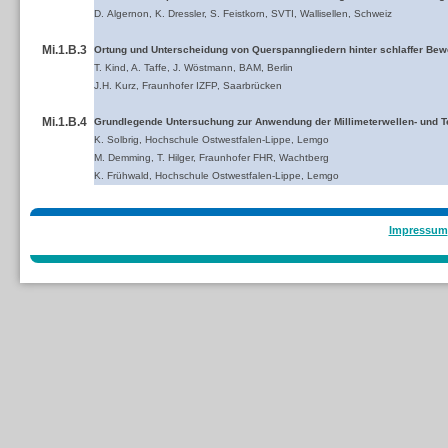
D. Algernon, K. Dressler, S. Feistkorn, SVTI, Wallisellen, Schweiz
Mi.1.B.3
Ortung und Unterscheidung von Querspanngliedern hinter schlaffer Bew
T. Kind, A. Taffe, J. Wöstmann, BAM, Berlin
J.H. Kurz, Fraunhofer IZFP, Saarbrücken
Mi.1.B.4
Grundlegende Untersuchung zur Anwendung der Millimeterwellen- und Te
K. Solbrig, Hochschule Ostwestfalen-Lippe, Lemgo
M. Demming, T. Hilger, Fraunhofer FHR, Wachtberg
K. Frühwald, Hochschule Ostwestfalen-Lippe, Lemgo
Impressum