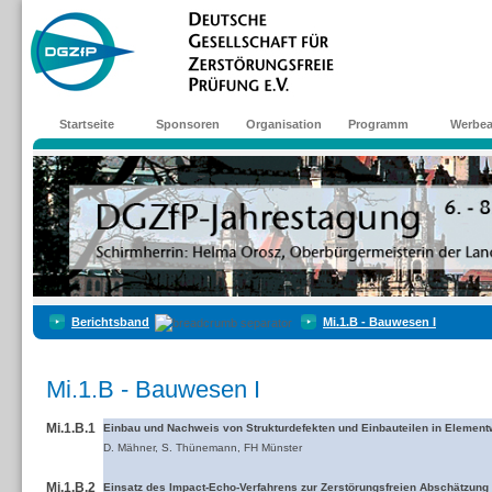
Startseite
Sponsoren
Organisation
Programm
Werbea
Berichtsband
Mi.1.B - Bauwesen I
Mi.1.B - Bauwesen I
Mi.1.B.1
Einbau und Nachweis von Strukturdefekten und Einbauteilen in Elementw
D. Mähner, S. Thünemann, FH Münster
Mi.1.B.2
Einsatz des Impact-Echo-Verfahrens zur Zerstörungsfreien Abschätzung 