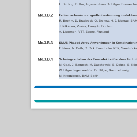
L. Bühling, D. Ilse, Ingenieurbüro Dr. Hillger, Braunsch
Mo.3.B.2
Fehlernachweis und -größenbestimmung in elektron
R. Boehm, D. Brackrock, G. Brekow, H.-J. Montag, BAM,
J. Pitkänen, Posiva, Eurajoki, Finnland
A. Lipponen, VTT, Espoo, Finnland
Mo.3.B.3
EMUS-Phased-Array-Anwendungen in Kombination 
F. Niese, N. Both, R. Rick, Fraunhofer IZFP, Saarbrück
Mo.3.B.4
Schwingverhalten des Ferroelektret-Senders für Luft
M. Gaal, J. Bartusch, M. Daschewski, E. Dohse, E. Köp
W. Hillger, Ingenieurbüro Dr. Hillger, Braunschweig
M. Kreutzbruck, BAM, Berlin