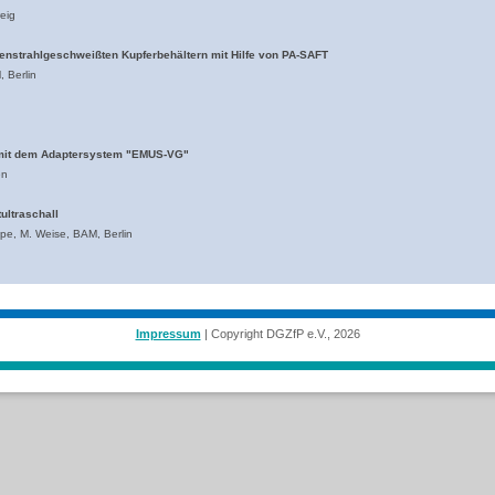
weig
enstrahlgeschweißten Kupferbehältern mit Hilfe von PA-SAFT
 Berlin
mit dem Adaptersystem "EMUS-VG"
en
ultraschall
pe, M. Weise, BAM, Berlin
Impressum
| Copyright DGZfP e.V., 2026