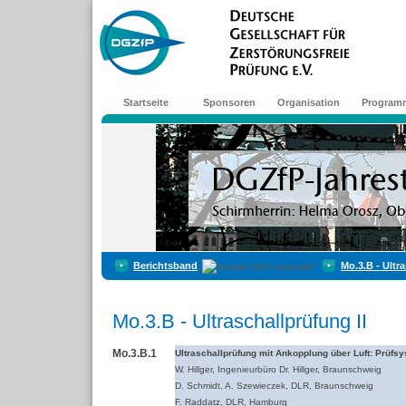
Startseite
Sponsoren
Organisation
Program
Berichtsband
Mo.3.B - Ultra
Mo.3.B - Ultraschallprüfung II
Mo.3.B.1
Ultraschallprüfung mit Ankopplung über Luft: Prüfs
W. Hillger, Ingenieurbüro Dr. Hillger, Braunschweig
D. Schmidt, A. Szewieczek, DLR, Braunschweig
F. Raddatz, DLR, Hamburg