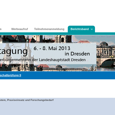
m
Werbeaufruf
Teilnehmeranmeldung
Berichtsband
schallprüfung II
ystem, Praxiseinsatz und Forschungsbedarf