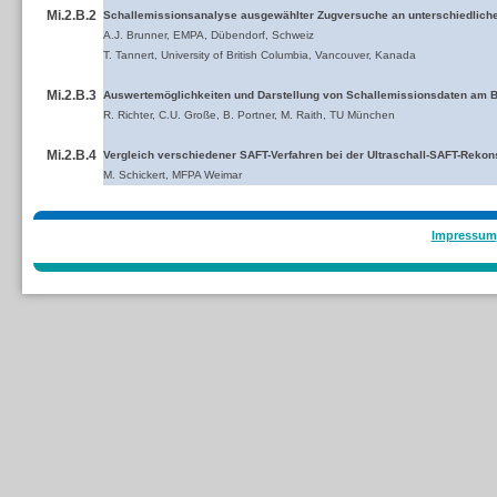
Mi.2.B.2
Schallemissionsanalyse ausgewählter Zugversuche an unterschiedliche
A.J. Brunner, EMPA, Dübendorf, Schweiz
T. Tannert, University of British Columbia, Vancouver, Kanada
Mi.2.B.3
Auswertemöglichkeiten und Darstellung von Schallemissionsdaten am 
R. Richter, C.U. Große, B. Portner, M. Raith, TU München
Mi.2.B.4
Vergleich verschiedener SAFT-Verfahren bei der Ultraschall-SAFT-Rekon
M. Schickert, MFPA Weimar
Impressum