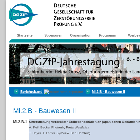
Startseite
Sponsoren
Organisation
Programm
Werbea
Berichtsband
Mi.2.B - Bauwesen II
Mi.2.B - Bauwesen II
Mi.2.B.1
Untersuchung verdeckter Erdbebenschäden an japanischen Gebäuden mit
A. Keil, Becker Photonik, Porta Westfalica
T. Hoyer, T. Löffler, SynView, Bad Homburg